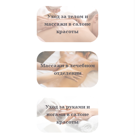
Уход за телом и
массажи в салоне
красоты
Массажи в лечебном
отделении
Уход за руками и
ногами в салоне
красоты