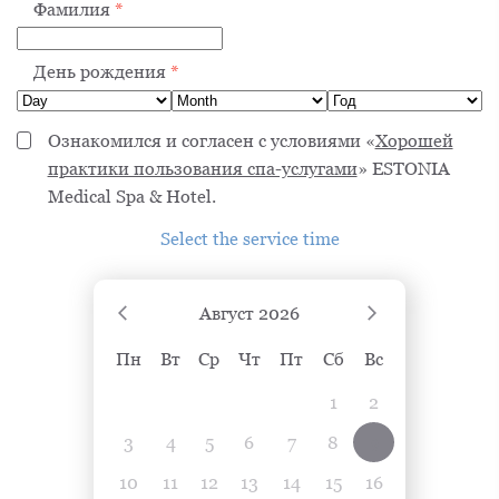
Фамилия
*
День рождения
*
Ознакомился и согласен с условиями «
Хорошей
практики пользования спа-услугами
» ESTONIA
Medical Spa & Hotel.
Select the service time
Август
2026
Пн
Вт
Ср
Чт
Пт
Сб
Вс
1
2
3
4
5
6
7
8
9
10
11
12
13
14
15
16