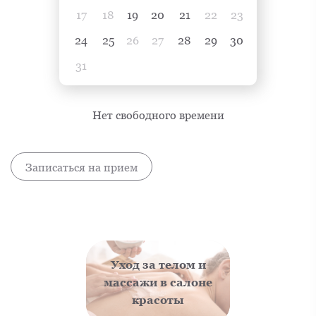
17
18
19
20
21
22
23
24
25
26
27
28
29
30
31
Нет свободного времени
Записаться на прием
Уход за телом и
массажи в салоне
красоты