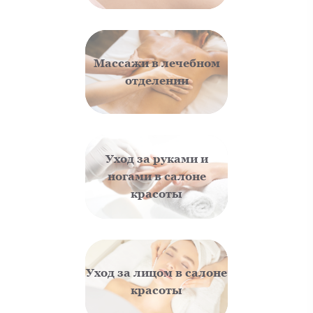
Массажи в лечебном
отделении
Уход за руками и
ногами в салоне
красоты
Уход за лицом в салоне
красоты