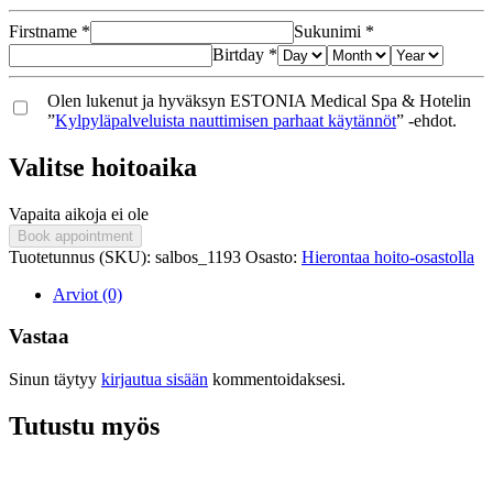
Firstname
*
Sukunimi
*
Birtday
*
Olen lukenut ja hyväksyn ESTONIA Medical Spa & Hotelin
”
Kylpyläpalveluista nauttimisen parhaat käytännöt
” -ehdot.
Valitse hoitoaika
Vapaita aikoja ei ole
Book appointment
Tuotetunnus (SKU):
salbos_1193
Osasto:
Hierontaa hoito-osastolla
Arviot (0)
Vastaa
Sinun täytyy
kirjautua sisään
kommentoidaksesi.
Tutustu myös