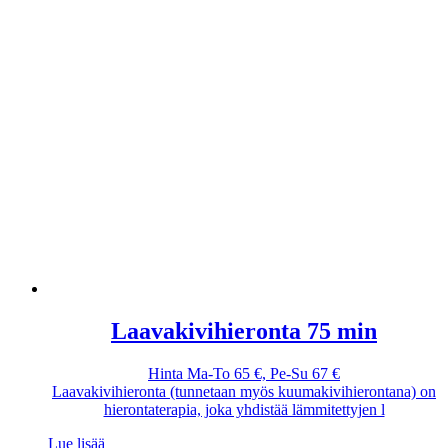
Laavakivihieronta 75 min
Hinta Ma-To 65 €, Pe-Su 67 €
Laavakivihieronta (tunnetaan myös kuumakivihierontana) on
hierontaterapia, joka yhdistää lämmitettyjen l
Lue lisää