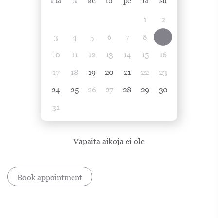
ma
ti
ke
to
pe
la
su
1
2
3
4
5
6
7
8
9
10
11
12
13
14
15
16
17
18
19
20
21
22
23
24
25
26
27
28
29
30
31
Vapaita aikoja ei ole
Book appointment