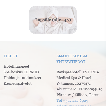
Lapsille (alle 14 v)
TIEDOT
SIJAINTIMME JA
YHTEYSTIEDOT
Hotellihuoneet
Spa-keskus TERMID
Ravispaahotell ESTONIA
Hoidot ja tutkimukset
Medical Spa & Hotel
Kauneuspalvelut
Y- tunnus: 10275471
Alv numero: EE100094819
Pärna 12 / Sääse 7, Pärnu
Tel +372 447 6905
sales@spaestonia.ee