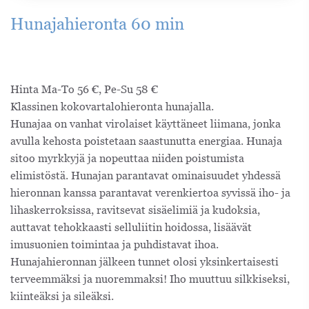
Hunajahieronta 60 min
Hinta Ma-To 56 €, Pe-Su 58 €
Klassinen kokovartalohieronta hunajalla.
Hunajaa on vanhat virolaiset käyttäneet liimana, jonka
avulla kehosta poistetaan saastunutta energiaa. Hunaja
sitoo myrkkyjä ja nopeuttaa niiden poistumista
elimistöstä. Hunajan parantavat ominaisuudet yhdessä
hieronnan kanssa parantavat verenkiertoa syvissä iho- ja
lihaskerroksissa, ravitsevat sisäelimiä ja kudoksia,
auttavat tehokkaasti selluliitin hoidossa, lisäävät
imusuonien toimintaa ja puhdistavat ihoa.
Hunajahieronnan jälkeen tunnet olosi yksinkertaisesti
terveemmäksi ja nuoremmaksi! Iho muuttuu silkkiseksi,
kiinteäksi ja sileäksi.