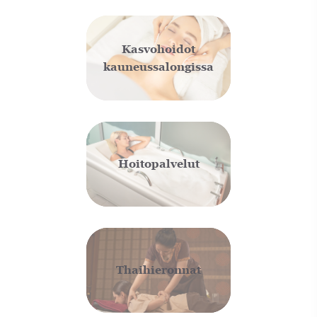
Kasvohoidot
kauneussalongissa
Hoitopalvelut
Thaihieronnat