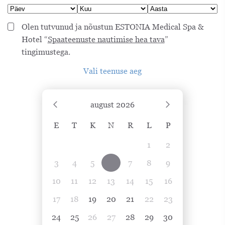
Olen tutvunud ja nõustun ESTONIA Medical Spa &
Hotel “
Spaateenuste nautimise hea tava
”
tingimustega.
Vali teenuse aeg
august
2026
E
T
K
N
R
L
P
1
2
3
4
5
6
7
8
9
10
11
12
13
14
15
16
17
18
19
20
21
22
23
24
25
26
27
28
29
30