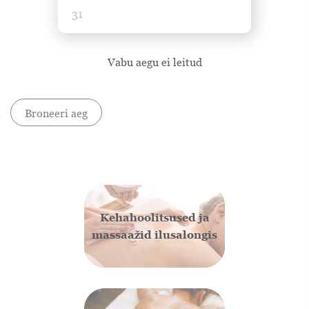
31
Vabu aegu ei leitud
Broneeri aeg
Kehahoolitsused ja
massaažid ilusalongis