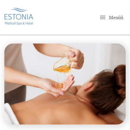
menu
Menüü