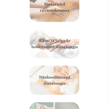
Massaažid
raviosakonnas
Käte- ja jalgade
hoolitsused ilusalongis
Näohoolitsused
ilusalongis