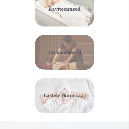
Raviteenused
Tai massaažid
Lastele (kuni 14a)