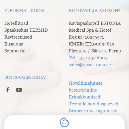
INFORMATSIOON
KONTAKT JA ASUKOHT
Hotellitoad
Ravispaahotell ESTONIA
Spaakeskus TERMID
Medical Spa & Hotel
Raviteenused
Reg nr: 10275471
Ilusalong
KMKR: EE100094819
Seminarid
Pärna 12 / Sääse 7, Pärnu
Tel +372 447 6905
sales@spaestonia.ee
SOTSIAALMEEDIA
Hotellimajutuse
broneerimine
Eripakkumised
Termide hoolduspäevad
Broneerimistingimused
Privaatsustingimused
cookie