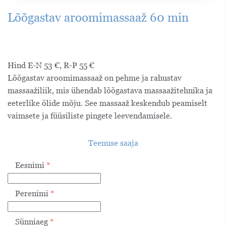
Lõõgastav aroomimassaaž 60 min
Hind E-N 53 €, R-P 55 €
Lõõgastav aroomimassaaž on pehme ja rahustav
massaažiliik, mis ühendab lõõgastava massaažitehnika ja
eeterlike õlide mõju. See massaaž keskendub peamiselt
vaimsete ja füüsiliste pingete leevendamisele.
Teenuse saaja
Eesnimi
*
Perenimi
*
Sünniaeg
*